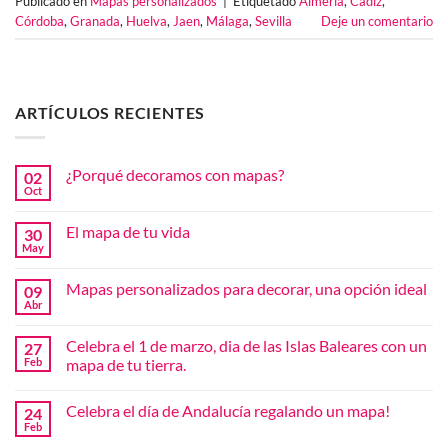
Publicado en
Mapas personalizados
|
Etiquetado
Almería
,
Cádiz
,
Córdoba
,
Granada
,
Huelva
,
Jaen
,
Málaga
,
Sevilla
Deje un comentario
ARTÍCULOS RECIENTES
¿Porqué decoramos con mapas?
02
Oct
No
hay
comentarios
El mapa de tu vida
30
en
¿Porqué
May
No
decoramos
hay
con
comentarios
mapas?
Mapas personalizados para decorar, una opción ideal
09
en
El
Abr
No
mapa
hay
de
comentarios
tu
Celebra el 1 de marzo, dia de las Islas Baleares con un
27
en
vida
Mapas
Feb
mapa de tu tierra.
personalizados
No
para
hay
decorar,
Celebra el día de Andalucía regalando un mapa!
24
comentarios
una
en
opción
Feb
No
Celebra
ideal
hay