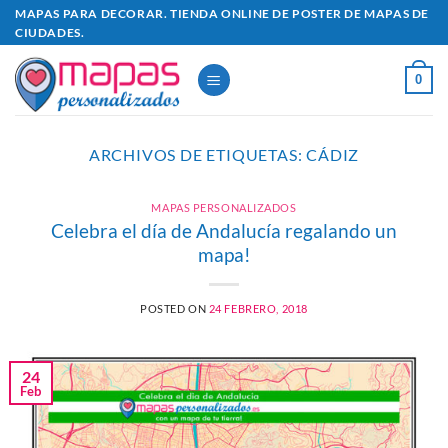
Saltar
MAPAS PARA DECORAR. TIENDA ONLINE DE POSTER DE MAPAS DE
CIUDADES.
al
contenido
0
ARCHIVOS DE ETIQUETAS:
CÁDIZ
MAPAS PERSONALIZADOS
Celebra el día de Andalucía regalando un
mapa!
POSTED ON
24 FEBRERO, 2018
24
Feb