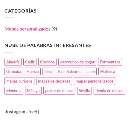
el
comentarios
1
en
de
CATEGORÍAS
Celebra
marzo,
el
dia
día
de
de
las
Andalucía
Islas
Mapas personalizados
(9)
regalando
Baleares
un
con
mapa!
un
mapa
NUBE DE PALABRAS INTERESANTES
de
tu
tierra.
Almería
Cádiz
Córdoba
decoracion de hogar
Formentera
Granada
Huelva
Ibiza
Islas Baleares
Jaen
Mallorca
mapas curiosos
mapas de ciudades
mapas personalizados
Menorca
Málaga
poster de mapas
Sevilla
tienda de mapas
[instagram-feed]