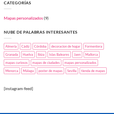
de
CATEGORÍAS
Celebra
marzo,
el
dia
día
de
de
las
Andalucía
Islas
Mapas personalizados
(9)
regalando
Baleares
un
con
mapa!
un
mapa
NUBE DE PALABRAS INTERESANTES
de
tu
tierra.
Almería
Cádiz
Córdoba
decoracion de hogar
Formentera
Granada
Huelva
Ibiza
Islas Baleares
Jaen
Mallorca
mapas curiosos
mapas de ciudades
mapas personalizados
Menorca
Málaga
poster de mapas
Sevilla
tienda de mapas
[instagram-feed]