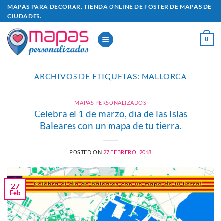
Saltar
MAPAS PARA DECORAR. TIENDA ONLINE DE POSTER DE MAPAS DE
CIUDADES.
al
contenido
0
ARCHIVOS DE ETIQUETAS:
MALLORCA
MAPAS PERSONALIZADOS
Celebra el 1 de marzo, dia de las Islas
Baleares con un mapa de tu tierra.
POSTED ON
27 FEBRERO, 2018
27
Feb