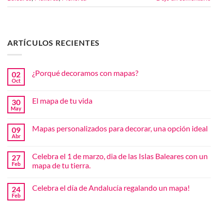
ARTÍCULOS RECIENTES
¿Porqué decoramos con mapas?
02
Oct
No
hay
comentarios
El mapa de tu vida
30
en
¿Porqué
May
No
decoramos
hay
con
comentarios
mapas?
Mapas personalizados para decorar, una opción ideal
09
en
El
Abr
No
mapa
hay
de
comentarios
tu
Celebra el 1 de marzo, dia de las Islas Baleares con un
27
en
vida
Mapas
Feb
mapa de tu tierra.
personalizados
No
para
hay
decorar,
Celebra el día de Andalucía regalando un mapa!
24
comentarios
una
en
opción
Feb
No
Celebra
ideal
hay
el
comentarios
1
en