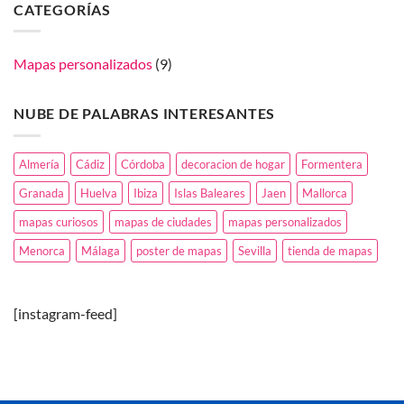
de
CATEGORÍAS
Celebra
marzo,
el
dia
día
de
de
las
Andalucía
Islas
Mapas personalizados
(9)
regalando
Baleares
un
con
mapa!
un
mapa
NUBE DE PALABRAS INTERESANTES
de
tu
tierra.
Almería
Cádiz
Córdoba
decoracion de hogar
Formentera
Granada
Huelva
Ibiza
Islas Baleares
Jaen
Mallorca
mapas curiosos
mapas de ciudades
mapas personalizados
Menorca
Málaga
poster de mapas
Sevilla
tienda de mapas
[instagram-feed]