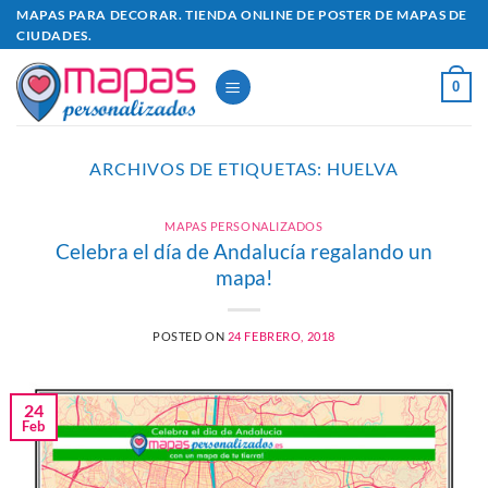
Saltar
MAPAS PARA DECORAR. TIENDA ONLINE DE POSTER DE MAPAS DE
CIUDADES.
al
contenido
0
ARCHIVOS DE ETIQUETAS:
HUELVA
MAPAS PERSONALIZADOS
Celebra el día de Andalucía regalando un
mapa!
POSTED ON
24 FEBRERO, 2018
24
Feb