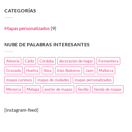
el
comentarios
1
en
de
CATEGORÍAS
Celebra
marzo,
el
dia
día
de
de
las
Andalucía
Islas
Mapas personalizados
(9)
regalando
Baleares
un
con
mapa!
un
mapa
NUBE DE PALABRAS INTERESANTES
de
tu
tierra.
Almería
Cádiz
Córdoba
decoracion de hogar
Formentera
Granada
Huelva
Ibiza
Islas Baleares
Jaen
Mallorca
mapas curiosos
mapas de ciudades
mapas personalizados
Menorca
Málaga
poster de mapas
Sevilla
tienda de mapas
[instagram-feed]