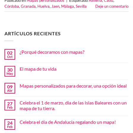
Publicado en
Mapas personalizados
|
Etiquetado
Almería
,
Cádiz
,
Córdoba
,
Granada
,
Huelva
,
Jaen
,
Málaga
,
Sevilla
Deje un comentario
ARTÍCULOS RECIENTES
¿Porqué decoramos con mapas?
02
Oct
No
hay
comentarios
El mapa de tu vida
30
en
¿Porqué
May
No
decoramos
hay
con
comentarios
mapas?
Mapas personalizados para decorar, una opción ideal
09
en
El
Abr
No
mapa
hay
de
comentarios
tu
Celebra el 1 de marzo, dia de las Islas Baleares con un
27
en
vida
Mapas
Feb
mapa de tu tierra.
personalizados
No
para
hay
decorar,
Celebra el día de Andalucía regalando un mapa!
24
comentarios
una
en
opción
Feb
No
Celebra
ideal
hay